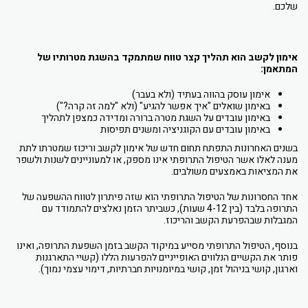
שלכם.
אימון לקשב הוא תהליך קצר טווח שמתמקד בהשגת מטרותיו של
המתאמן:
אימון עוסק בהווה בעתיד (ולא בעבר)
באימון שואלים "איך אפשר להגיע" (ולא "למה זה קרה?")
באימון עובדים על השגת מטרה ברורה ומדידה כמצפן לתהליך
באימון עובדים עם הקוגניציה ומשנים תפיסות
בשנים האחרונות התפתח תחום חדש של אימון לקשב וריכוז שמטרתו לתת
מענה לאלו אשר הטיפול התרופתי אינו מספק, או למעוניינים לשנות ולשפר
את המציאות באמצעים משולבים.
אחד החסרונות של הטיפול התרופתי הוא שזה פיתרון לטווח ההשפעה של
התרופה בלבד (בין 4-12 שעות), כשביתר הזמן נאלצים להתמודד עם
המגבלות שבהפרעת הקשב והריכוז.
בנוסף, הטיפול התרופתי מסייע במיקוד הקשב בזמן השפעת התרופה, ואינו
פותר את הקשיים הנלווים האופייניים להפרעות הללו (קשיי התארגנות
וארגון, קושי בניהול זמן, קושי במיומנויות חברתיות, דימוי עצמי נמוך).